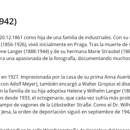
942)
20.12.1861 como hija de una familia de industriales. Con su 
1856-1926), vivió inicialmente en Praga. Tras la muerte de
elene Langer (1888-1944) y de su hermana Marie Straubel (18
 era una apasionada de la fotografía, documentando muchos
a en 1927. Impresionada por la casa de su prima Anna Auerb
 con Adolf Meyer), también encargó a Walter Gropius el di
n la familia de su hija adoptiva Helene y Wilhelm Langer (18
tes desde 1933, el octogenario, que cada vez sufría más pr
al campo de vagones de la Löbstedter Straße. Como el Dr. Wi
e Jena, la orden de deportación siguió en septiembre de 194