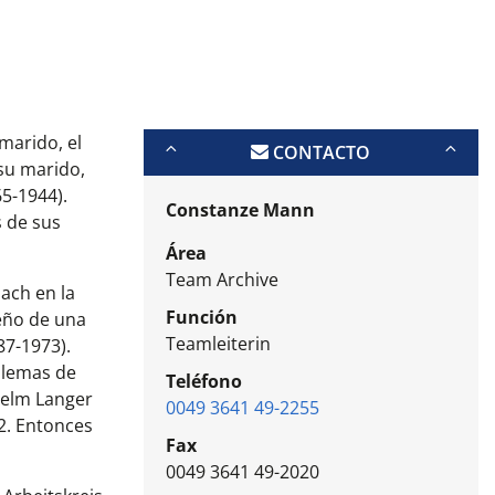
marido, el
CONTACTO
 su marido,
65-1944).
Constanze Mann
 de sus
Área
Team Archive
ach en la
Función
seño de una
Teamleiterin
87-1973).
oblemas de
Teléfono
lhelm Langer
0049 3641 49-2255
2. Entonces
Fax
0049 3641 49-2020