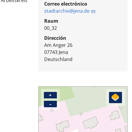
 Arbeitskreis
Correo electrónico
stadtarchiv@jena.de
Raum
00_32
Dirección
Am Anger 26
07743
Jena
Deutschland
+
–