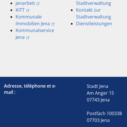
jenarbeit
Stadtverwaltung
KITT
Kontakt zur
Kommunale
Stadtverwaltung
Immobilien Jena
Dienstleistungen
Kommunalservice
Jena
Adresse, téléphone et e-
Stadt Jena
mail :
Am Anger 15
07743 Jena
Postfach 100338
07703 Jena