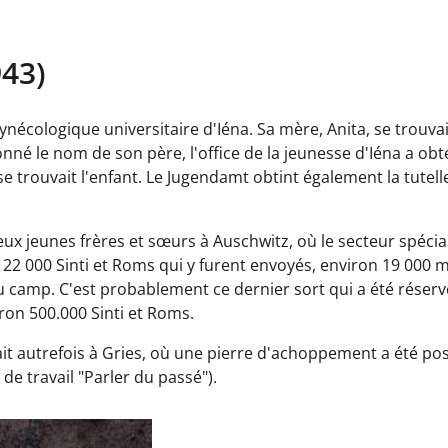
943)
gynécologique universitaire d'Iéna. Sa mère, Anita, se trouva
nné le nom de son père, l'office de la jeunesse d'Iéna a obte
se trouvait l'enfant. Le Jugendamt obtint également la tutell
eux jeunes frères et sœurs à Auschwitz, où le secteur spéci
s 22 000 Sinti et Roms qui y furent envoyés, environ 19 000
 camp. C'est probablement ce dernier sort qui a été réserv
iron 500.000 Sinti et Roms.
t autrefois à Gries, où une pierre d'achoppement a été pos
de travail "Parler du passé").