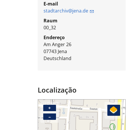
E-mail
stadtarchiv@jena.de
Raum
00_32
Endereço
Am Anger 26
07743
Jena
Deutschland
Localização
+
–