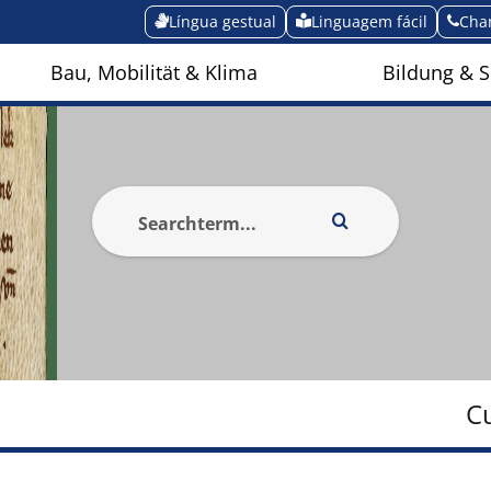
Língua gestual
Linguagem fácil
Cha
Bau, Mobilität & Klima
Bildung & S
a
C