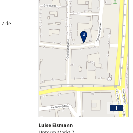
 7 de
i
Luise Eismann
Unterm Markt 7