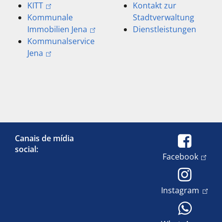
KITT
Kontakt zur
Kommunale
Stadtverwaltung
Immobilien Jena
Dienstleistungen
Kommunalservice
Jena
Canais de mídia
social:
Facebook
Instagram