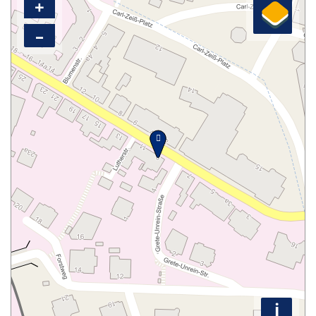
+
–
i