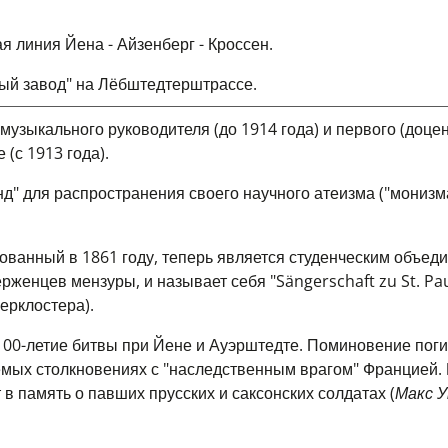
 линия Йена - Айзенберг - Кроссен.
вый завод" на Лёбштедтерштрассе.
музыкального руководителя (до 1914 года) и первого (доцен
(с 1913 года).
" для распространения своего научного атеизма ("монизма
нованный в 1861 году, теперь является студенческим объед
женцев мензуры, и называет себя "Sängerschaft zu St. Paul
ерклостера).
я 100-летие битвы при Йене и Ауэрштедте. Поминовение пог
мых столкновениях с "наследственным врагом" Францией.
в память о павших прусских и саксонских солдатах (
Макс У