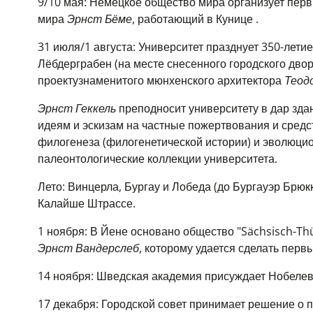
9/10 мая: Немецкое общество мира организует перв
мира
Эрнст Бёме
, работающий в Кунице
.
31 июля/1 августа: Университет празднует 350-летие
Лёбдерграбен (на месте снесенного городского дво
проекту
знаменитого мюнхенского архитектора
Теод
Эрнст Геккель
преподносит университету в дар здан
идеям и эскизам на частные пожертвования и сред
филогенеза (филогенетической истории) и эволюцио
палеонтологические коллекции университета.
Лето: Винцерла, Бургау и Лобеда (до Бургауэр Брюк
Калайше Штрассе.
1 ноября: В Йене основано общество "Sächsisch-Thür
Эрнст Вандерслеб
, которому удается сделать пер
14 ноября: Шведская академия присуждает
Нобелев
17 декабря: Городской совет принимает решение о