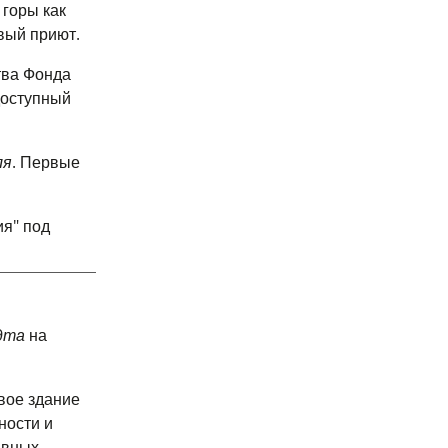
 горы как
вый приют.
тва Фонда
доступный
ля
. Первые
ия" под
дта
на
вое здание
ности и
авных