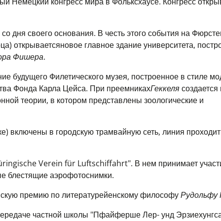
ый Немецкий конгресс мира в Фольксхаусе. Конгресс
откры
 со дня своего основания. В честь этого события
на Фюрсте
рца) открывается
новое
главное здание университета, постр
ора Фишера
.
ие будущего Филетического музея, построенное в стиле мо
ства Фонда Карла Цейса. При
преемниках
Геккеля
создается 
нной теории, в котором представлены зоологические и
ке) включены в городскую трамвайную сеть, линия проходит
ingische Verein für Luftschiffahrt". В нем принимает учас
вые блестящие аэрофотоснимки.
скую премию по литературе
йенскому философу
Рудольфу
 передаче частной школы "Пфайферше Лер- унд Эрзиехунгс