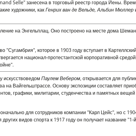
dinand Selle" занесена в торговый реестр города Йены. Вре
акие художники, как
Генрих ван де Вельде, Альбин Мюллер
еление на Энгельплац. Оно построено на месте дома Шеман
во "Сугамбрия", которое в 1903 году вступает в Картеллски
твергается национал-протестантской корпоративной средой,
ойне".
ду искусствоведом
Паулем Вебером
, открывается для публи
ва на Вайгельштрассе. Основу экспозиции составляет прио
ентов, графики, милитарии, студенчества и памятных веще
оначально для сотрудников компании "Карл Цейс", но с 190
других видов спорта к 1917 году он получает название "1-