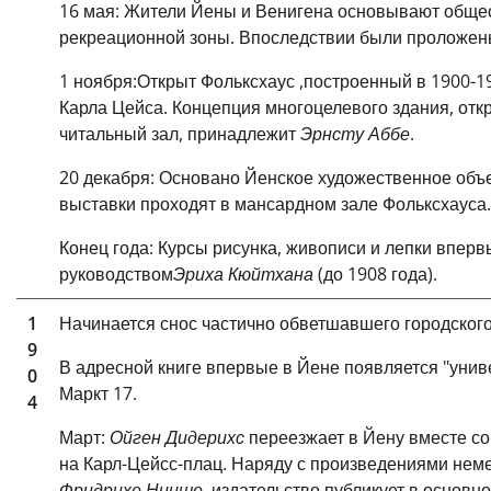
16 мая: Жители Йены и Венигена основывают обществ
рекреационной зоны. Впоследствии были проложен
1 ноября:
Открыт Фольксхаус
,
построенный в 1900-1
Карла Цейса. Концепция многоцелевого здания, от
читальный зал, принадлежит
Эрнсту Аббе
.
20 декабря:
Основано Йенское художественное объ
выставки проходят в мансардном зале Фольксхауса.
Конец года:
Курсы рисунка, живописи и лепки вперв
руководством
Эриха Кюйтхана
(до 1908 года).
1
Начинается снос частично обветшавшего городског
9
В адресной книге впервые в Йене появляется "унив
0
Маркт 17.
4
Март:
Ойген Дидерихс
переезжает в Йену вместе со 
на Карл-Цейсс-плац. Наряду с произведениями неме
Фридрихе Ницше
, издательство публикует в основ