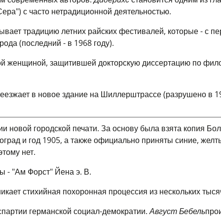
ера") с часто нетрадиционной деятельностью.
ывает традицию летних райских фестивалей, которые - с п
ода (последний - в 1968 году).
ой женщиной, защитившей докторскую диссертацию по фил
реезжает в новое здание на Шиллерштрассе (разрушено в 19
и новой городской печати. За основу была взята копия Бо
оград и год 1905, а также официально приняты синие, желт
тому нет.
- "Ам Форст" Йена э. В.
никает стихийная похоронная процессия из нескольких тыся
хспартии германской социал-демократии.
Август Бебель
про