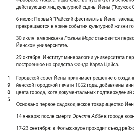
действующих лиц культурной сцены Йены ("Кружок С
6 июля: Первый "Райский фестиваль в Йене" заклад
превращаются в яркие события культурной жизни гор
30 июля: американка
Ровена Морс
становится перв
Йенском университете.
29 октября: Институт минералогии университета пе
построенное на средства Фонда Карла Цейса.
1
Городской совет Йены принимает решение о создани
9
йенской городской печати 1652 года, добавлены вин
0
цвета города, хотя документальных подтверждений э
5
Основано первое садоводческое товарищество Йены 
14 января: после смерти
Эрнста Аббе
в городе воз
17-23 сентября: в Фольксхаусе проходит съезд рей