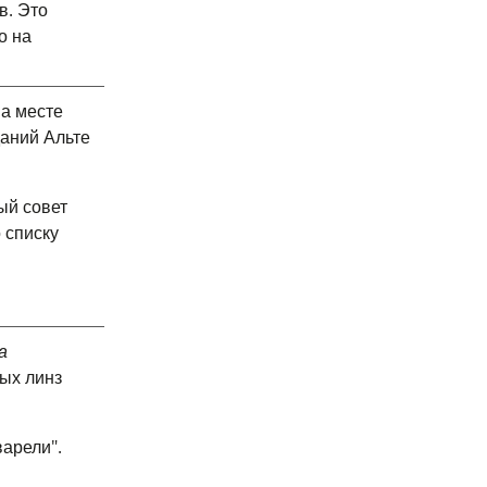
в. Это
о на
а месте
аний Альте
ый совет
 списку
а
ых линз
варели".