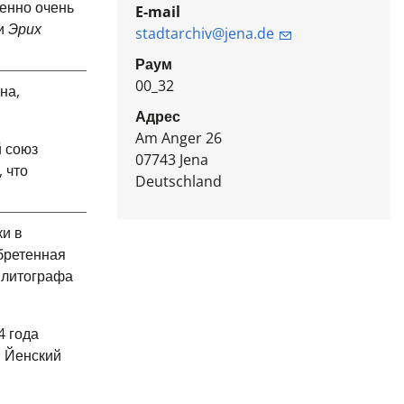
менно очень
E-mail
и
Эрих
stadtarchiv@jena.de
Раум
00_32
на,
Адрес
Am Anger 26
й союз
07743
Jena
 что
Deutschland
ки в
бретенная
й литографа
4 года
й Йенский