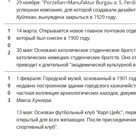
1
29 ноября: "Porzellan=Manufaktur Burgau a. S. Fer
успешная компания, для которой
создавали дизайн
т
Куйтхан
, вынуждена закрыться в 1929 году.
1
14 марта: Открывается новое главное почтовое отд
9
который был снесен в 1900 году.
0
30 мая: Основано католическое студенческое братст
2
католических немецких студенческих братств. Оно о
приводит к длительной "академической культурной в
1
1 февраля:
Городской музей, основанный в
1901 го
9
недавно построенном здании городского казначейст
0
частная коллекция археологических находок, докум
3
Макса Хунгера
.
13 мая: Основан футбольный клуб "Карл Цейс", перв
открытый для всех желающих. После присоединения 
спортивный клуб".