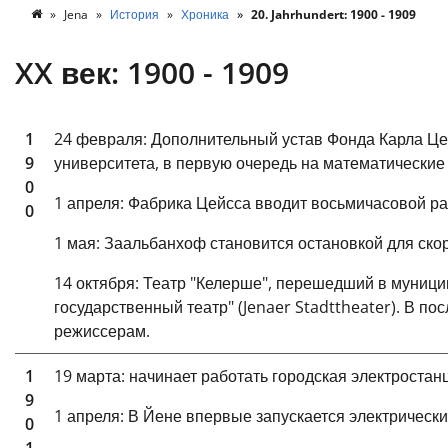
Jena
История
Хроника
20. Jahrhundert: 1900 - 1909
XX век: 1900 - 1909
1
24 февраля: Дополнительный устав Фонда Карла Це
9
университета, в первую очередь на математические
0
1 апреля: Фабрика Цейсса вводит восьмичасовой ра
0
1 мая: Заальбанхоф становится остановкой для ско
14 октября: Театр "Келерше", перешедший в муници
государственный театр" (Jenaer Stadttheater). В 
режиссерам.
1
19 марта: начинает работать городская электростан
9
1 апреля: В Йене впервые запускается электрически
0