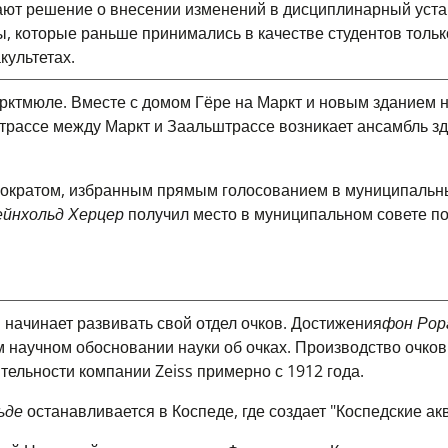
ают решение о внесении изменений в дисциплинарный уста
ы, которые раньше принимались в качестве студентов тольк
культетах.
рктмюле. Вместе с домом Гёре на Маркт и новым зданием н
рассе между Маркт и Заальштрассе возникает ансамбль зд
ократом, избранным прямым голосованием в муниципальн
ейнхольд Херцер
получил место в муниципальном совете по
 начинает развивать свой отдел очков.
Достижения
фон Рор
 научном обосновании науки об очках. Производство очков
ельности компании Zeiss примерно с 1912 года.
ьде
останавливается в Коспеде, где создает "Коспедские ак