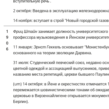
вступительную речь
.
2 октября: Введена в эксплуатацию железнодорожная
14 ноября: вступает в строй "Новый городской газо
1
Фриц Штайн
занимает должность университетского 
9
профессора музыковедения в Йенском университете 
0
11 января:
Эрнст Геккель
основывает "Монистенбунд
6
основанного на теории эволюции Дарвина.
31 июля: Студенческий певческий союз, недавно ос
цветной одеждой и ассоциацией выпускников, привер
названию места репетиций, церкви бывшего Паулин
(um) 14 октября: в Йене и окрестностях отмечаетс
перемежается шовинистическими тонами об ожидае
церковью в Вирзенхайлигене
открывается
монумент 
Берлин).