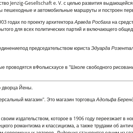
о Jenzig-Gesellschaft e. V. с целью развития выдающейся
ы пешеходные и автомобильные маршруты и построен пер
903 годах
по проекту архитектора
Арведа Росбаха
на средс
крытого для всех политических партий и включающего обще
единение
под председательством юриста
Эдуарда Розента
ые проводятся в
Фольксхаусе
в "Школе свободного рисован
о дворца Йены.
ерсальный магазин". Это магазин торговца
Адольфа Берен
своим издательством, которое в 1906 году переезжает в но
цкого романтизма и классицизма, а также трудами об антич
ном современных авторов.
Дидерихс
становится одним из гл