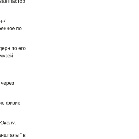
вает
пастор
н-/
оенное по
дерн по его
музей
 через
тие физик
 Юкену
.
анштальт" в