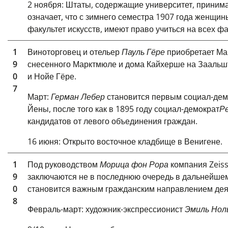
2 ноября: Штаты, содержащие университет, приним
означает, что с зимнего семестра 1907 года женщин
факультет искусств, имеют право учиться на всех фа
1
Виноторговец и отельер
Пауль Гёре
приобретает Ма
9
снесенного Марктмюле и дома Кайхерше на Заальшт
0
и Нойе Гёре.
7
Март:
Герман Лебер
становится первым социал-дем
Йены, после того как в 1895 году
социал-демократ
Р
кандидатов от левого объединения граждан.
16 июня: Открыто восточное кладбище в Венигене.
1
Под руководством
Морица фон Рора
компания Zeiss
9
заключаются не в последнюю очередь в дальнейшем
0
становится важным гражданским направлением деят
8
Февраль-март: художник-экспрессионист
Эмиль Нол