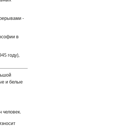
ерерывами -
ософии в
45 году),
льшой
ые и белые
ч человек.
износит