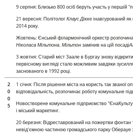
9 серпня: Близько 800 осіб беруть участь у першій "п
21 вересня: Політолог
Клаус Дікке
інавгурований як 
2014 року.
Жовтень: Єнський філармонічний оркестр
розпочина
Ніколаса Мільтона
.
Мільтон
замінив
на цій
посаді
А
3 жовтня: Старий міст Заале в Бургау знову відкрит
первісному вигляді стало можливим завдяки зусилля
заснованого в 1992 році.
2
1 січня: Після рішення міста на користь так званої о
0
відповідальність, розпочинає роботу комунальне під
0
Новостворене комунальне підприємство "ЄнаКультур" 
5
і міський маркетинг.
20 березня: Відреставрований на пожертви фонтан 
невід'ємною частиною громадського парку Оберауе з