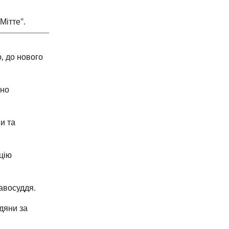
Мітте".
, до нового
ено
и та
цію
авосуддя.
дяни за