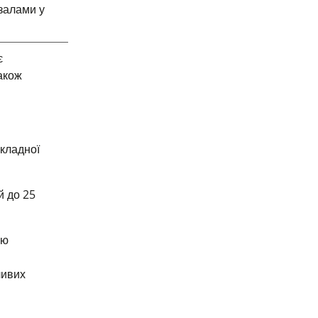
 залами у
є
акож
икладної
й до 25
ею
ливих