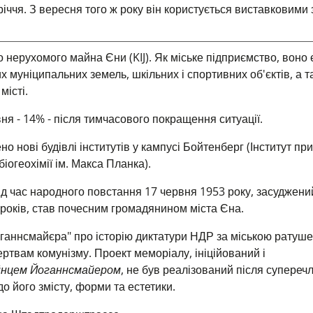
річчя. З вересня того ж року він користується виставковими
 нерухомого майна Єни (KIJ). Як міське підприємство, воно 
 муніципальних земель, шкільних і спортивних об'єктів, а т
місті.
ня - 14% - після тимчасового покращення ситуації.
 нові будівлі інститутів у кампусі Бойтенберг (Інститут пр
біогеохімії ім. Макса Планка).
 під час народного повстання 17 червня 1953 року, засуджени
ю років, став почесним громадянином міста Єна.
оганнсмайєра" про історію диктатури НДР за міською ратуш
ертвам комунізму.
Проект меморіалу, ініційований і
йнцем Йоганнсмайером
, не був реалізований після супереч
о його змісту, форми та естетики.