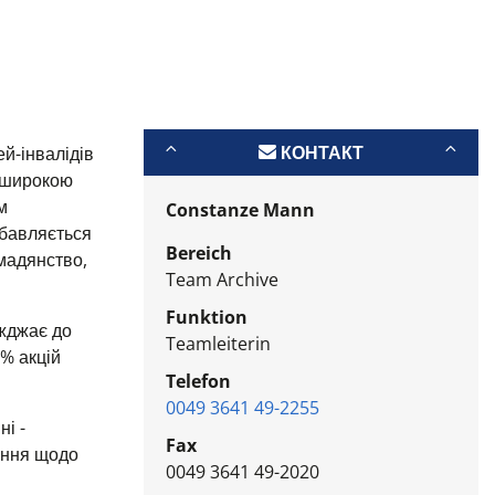
КОНТАКТ
ей-інвалідів
я широкою
м
Constanze Mann
збавляється
Bereich
омадянство,
Team Archive
Funktion
їжджає до
Teamleiterin
% акцій
Telefon
0049 3641 49-2255
і -
Fax
ення щодо
0049 3641 49-2020