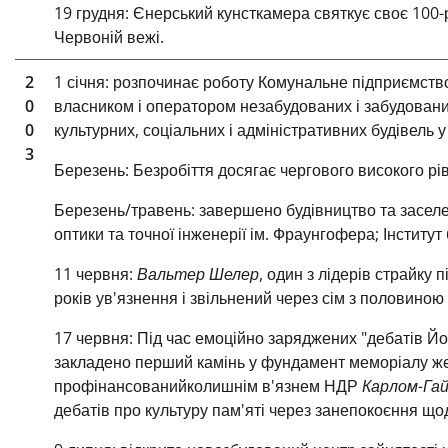
19 грудня: Єнерський кунсткамера святкує своє 100-
Червоній вежі.
2
1 січня: розпочинає роботу Комунальне підприємство
0
власником і оператором незабудованих і забудованих
0
культурних, соціальних і адміністративних будівель у 
3
Березень: Безробіття досягає чергового високого рів
Березень/травень: завершено будівництво та заселено
оптики та точної інженерії ім. Фраунгофера; Інститут 
11 червня:
Вальтер Шелер
, один з лідерів страйку
років ув'язнення і звільнений через сім з половино
17 червня: Під час емоційно заряджених "дебатів Й
закладено перший камінь у фундамент меморіалу ж
профінансований
колишнім в'язнем НДР
Карлом-Га
дебатів про культуру пам'яті через занепокоєння щод