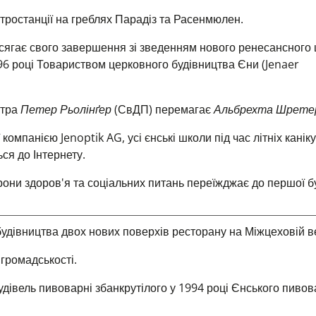
тростанції на греблях Парадіз та Расенмюлен.
досягає свого завершення зі зведенням нового ренесансного
96 році Товариством церковного будівництва Єни (Jenaer
стра
Петер Рьолінґер
(СвДП) перемагає
Альбрехта Шрете
компанією Jenoptik AG, усі єнські школи під час літніх канік
ся до Інтернету.
ни здоров'я та соціальних питань переїжджає до першої бу
удівництва двох нових поверхів ресторану на Міжцеховій в
громадськості.
дівель пивоварні збанкрутілого у 1994 році Єнського пиво