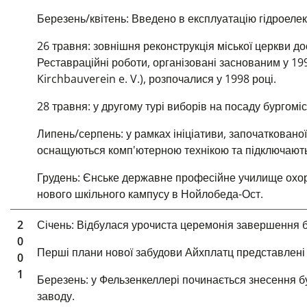
Березень/квітень: Введено в експлуатацію гідроелек
26 травня: зовнішня реконструкція міської церкви 
Реставраційні роботи, організовані заснованим у 19
Kirchbauverein e. V.), розпочалися у 1998 році.
28 травня: у другому турі виборів на посаду бургомі
Липень/серпень: у рамках ініціативи, започаткованої 
оснащуються комп'ютерною технікою та підключають
Грудень: Єнське державне професійне училище охоро
нового шкільного кампусу в Нойлобеда-Ост.
2
Січень: Відбулася урочиста церемонія завершення б
0
Перші плани нової забудови Айхплатц представлені 
0
1
Березень: у Фельзенкеллері починається знесення бу
заводу.