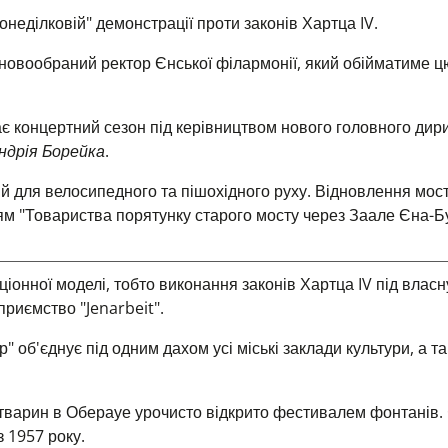
онеділковій" демонстрації проти законів Хартца IV.
новообраний ректор Єнської філармонії, який обійматиме ц
є концертний сезон
під керівництвом нового головного дир
ндрія Борейка
.
ий для велосипедного та пішохідного руху. Відновлення мост
м "Товариства порятунку старого мосту через Заале Єна-Бу
пціонної моделі, тобто виконання законів Хартца IV під власн
приємство "Jenarbeit".
об'єднує під одним дахом усі міські заклади культури, а т
тварин в Оберауе урочисто відкрито фестивалем фонтанів.
 1957 року.