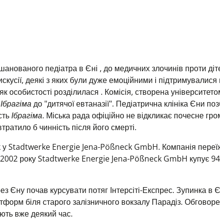
 шанованого педіатра в Єні
, до медичних злочинів проти діт
искусії, деякі з яких були дуже емоційними і підтримувалис
як особистості розділилася
.
Комісія, створена університето
і
Ібрагіма
до "дитячої евтаназії". Педіатрична клініка Єни по
сть
Ібрагіма
. Міська рада офіційно не відкликає почесне гр
втратило б чинність після його смерті.
ck у Stadtwerke Energie Jena-Pößneck GmbH. Компанія пере
 2002 року Stadtwerke Energie Jena-Pößneck GmbH купує 94
 Єну почав курсувати потяг Інтерсіті-Експрес. Зупинка в Єн
атформ біля старого залізничного вокзалу Парадіз. Обговор
ають вже деякий час.