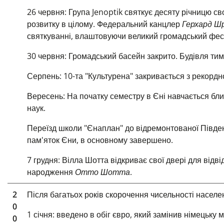
26 червня: Група Jenoptik святкує десяту річницю св
розвитку в цілому. Федеральний канцлер
Герхард Ш
святкуванні, влаштовуючи великий громадський фес
30 червня: Громадський басейн закрито. Будівля тим
Серпень: 10-та "Культурена" закривається з рекордною
Вересень: На початку семестру в Єні навчається близ
наук.
Переїзд школи "Єнаплан" до відремонтованої Півден
пам'яток Єни, в основному завершено.
7 грудня: Вілла Шотта відкриває
свої двері для відві
народження
Отто Шотта
.
2
Після багатьох років скорочення чисельності насел
0
1 січня: введено в обіг євро, який замінив німецьку м
0