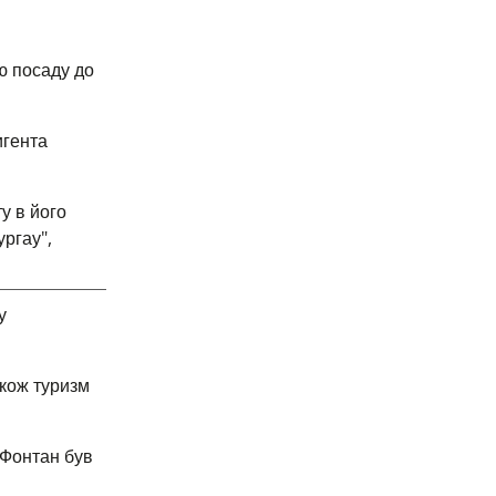
ю посаду до
игента
у в його
ргау",
у
акож туризм
 Фонтан був