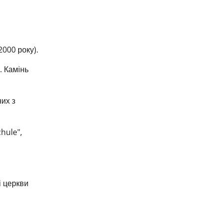
000 року).
. Камінь
их з
hule",
і церкви