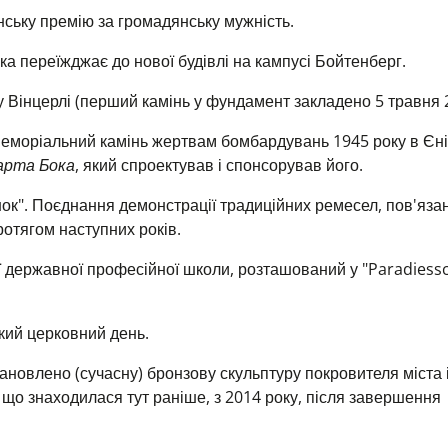
нську премію за громадянську мужність.
нка переїжджає до нової будівлі на кампусі Бойтенберг.
 Вінцерлі (перший камінь у фундамент закладено 5 травня 2
 меморіальний камінь жертвам бомбардувань 1945 року в Єні
арта Бока
, який спроектував і спонсорував його.
ок". Поєднання демонстрації традиційних ремесел, пов'язан
отягом наступних років.
ї державної професійної школи, розташований у "Paradiessc
кий церковний день.
тановлено (сучасну) бронзову скульптуру покровителя міста 
 що знаходилася тут раніше, з 2014 року, після завершення