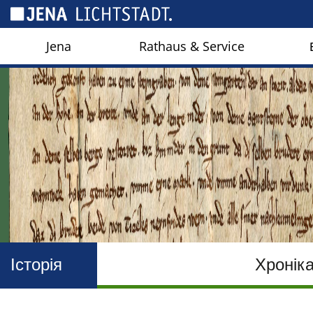
Панель керування кукі
Jena
Rathaus & Service
Історія
Хронік