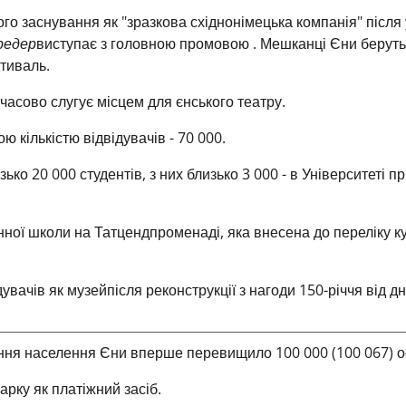
ого заснування як "зразкова східнонімецька компанія" після
редер
виступає з головною промовою
. Мешканці Єни беруть
тиваль.
часово слугує місцем для єнського театру.
 кількістю відвідувачів - 70 000.
ько 20 000 студентів, з них близько 3 000 - в Університеті п
ної школи на Татцендпроменаді, яка внесена до переліку к
дувачів як музей
після реконструкції з нагоди 150-річчя від д
ення населення Єни вперше перевищило 100 000 (100 067) о
арку як платіжний засіб.