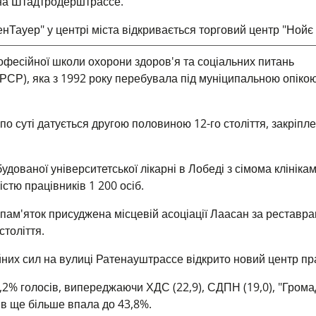
 на Штадтродерштрассе.
Тауер" у центрі міста відкривається торговий центр "Нойє 
офесійної школи охорони здоров'я та соціальних питань
СР), яка з 1992 року перебувала під муніципальною опікою
по суті датується другою половиною 12-го століття, закріпл
ованої університетської лікарні в Лобеді з сімома клінікам
стю працівників 1 200 осіб.
пам'яток присуджена місцевій асоціації Лаасан за реставра
століття.
йних сил на вулиці Ратенауштрассе відкрито новий центр пр
,2% голосів, випереджаючи ХДС (22,9), СДПН (19,0), "Грома
ців ще більше впала до 43,8%.