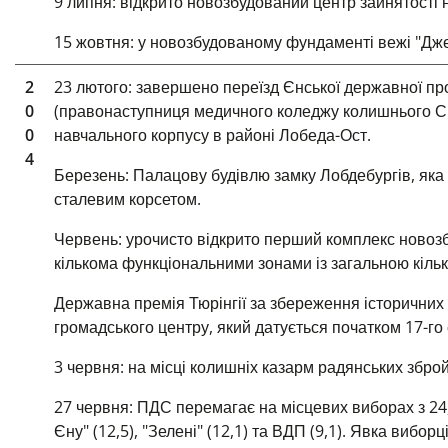
9 липня: відкрито новозбудований центр зайнятості
15 жовтня: у новозбудованому фундаменті вежі "Джен
2
23 лютого: завершено переїзд Єнської державної пр
0
(правонаступниця медичного коледжу колишнього СР
0
навчального корпусу в районі Лобеда-Ост.
4
Березень: Палацову будівлю замку Лобдебургів, яка 
сталевим корсетом.
Червень: урочисто відкрито перший комплекс новозбуд
кількома функціональними зонами із загальною кількі
Державна премія Тюрінгії за збереження історичних 
громадського центру, який датується початком 17-го 
3 червня: на місці колишніх казарм радянських збро
27 червня: ПДС перемагає на місцевих виборах з 24
Єну" (12,5), "Зелені" (12,1) та ВДП (9,1). Явка вибор