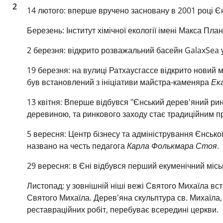
2
14 лютого: вперше вручено засновану в 2001 році Є
Березень: Інститут хімічної екології імені Макса Пла
2 березня: відкрито розважальний басейн GalaxSea у
19 березня: на вулиці Ратхаусгассе відкрито новий
був встановлений з ініціативи майстра-каменяра
Ек
13 квітня: Вперше відбувся "Єнський дерев'яний рин
деревиною, та ринкового заходу стає традиційним пр
5 вересня: Центр бізнесу та адміністрування Єнсько
названо на честь педагога
Карла Фолькмара Стоя
.
29 вересня: в Єні відбувся перший екуменічний місь
Листопад: у зовнішній ніші вежі Святого Михаїла вс
Святого Михаїла. Дерев'яна скульптура св. Михаїла,
реставраційних робіт, перебуває всередині церкви.