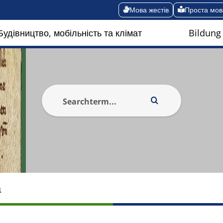
Мова жестів
Проста мов
Будівництво, мобільність та клімат
Bildung
а