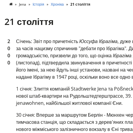
Jena
Історія
Хроніка
21 століття
21 століття
2
Січень: Звіт про причетність
Юссуфа Ібрагіма
, дуже
0
за часів нацизму спричинив "дебати про Ібрагіма". Д
0
громадськістю, призвели до того, що оцінка
Ібрагіма
0
(листопад), підтвердила звинувачення в причетност
його імені, за нею йдуть інші
установи, названі на
че
надане Ібрагіму в 1947 році, оскільки воно все одно 
1 січня: Злиття компаній Stadtwerke Jena та Pößne
нової штаб-квартири на Рудольштедтерштрассе, 39.
jenawohnen, найбільшої житлової компанії Єни.
30 січня: Вперше за маршрутом Берлін - Мюнхен через
тимчасова станція, що складається з дерев'яних пл
нового міжміського залізничного вокзалу в Єні трив