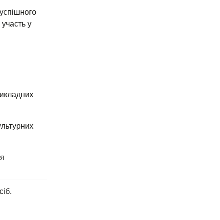
 успішного
 участь у
рикладних
ультурних
ня
сіб.