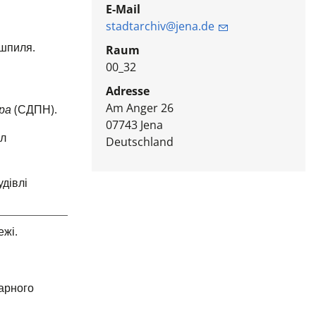
E-Mail
stadtarchiv@jena.de
 шпиля.
Raum
00_32
Adresse
Am Anger 26
ра
(СДПН).
07743
Jena
ул
Deutschland
дівлі
ежі.
варного