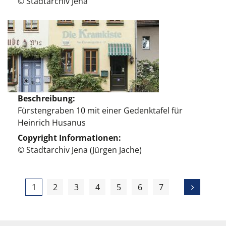
© Stadtarchiv Jena
Beschreibung
Fürstengraben 10 mit einer Gedenktafel für
Heinrich Husanus
Copyright Informationen
© Stadtarchiv Jena (Jürgen Jache)
1
2
3
4
5
6
7