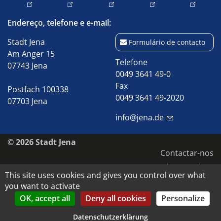
Endereço, telefone e e-mail:
Stadt Jena
Formulário de contacto
Am Anger 15
Telefone
07743 Jena
0049 3641 49-0
Fax
Postfach 100338
0049 3641 49-2020
07703 Jena
info@jena.de
© 2026 Stadt Jena
Contactar-nos
Impressão
This site uses cookies and gives you control over what
Acessibilidade
you want to activate
Proteção de dados
OK, accept all
Deny all cookies
Personalize
Direitos de autor e de imagem
Datenschutzerklärung