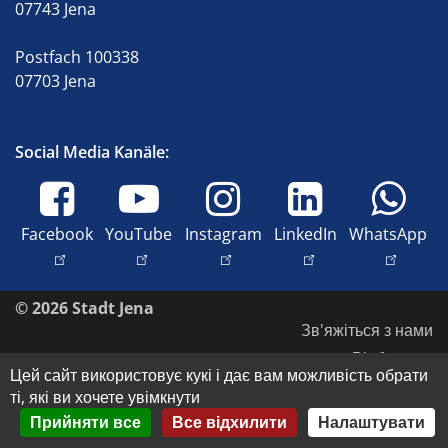
07743 Jena
Postfach 100338
07703 Jena
Social Media Kanäle:
Facebook
YouTube
Instagram
LinkedIn
WhatsApp
© 2026 Stadt Jena
Зв'яжіться з нами
Відбиток
Цей сайт використовує кукі і дає вам можливість обрати
Доступність
ті, які ви хочете увімкнути
Захист даних
Прийняти все
Все відхилити
Налаштувати
Авторські права та права на зображення