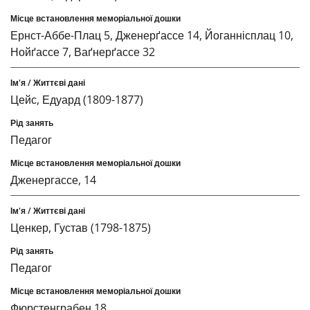
Ернст-Аббе-Плац 5, Дженерґассе 14, Йоганнісплац 10,
Нойґассе 7, Ваґнерґассе 32
Цейс, Едуард (1809-1877)
Педагог
Дженергассе, 14
Ценкер, Густав (1798-1875)
Педагог
Фюрстенграбен 18