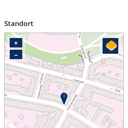
Standort
+
–