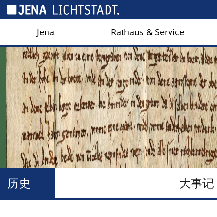
Cookies management panel
Jena
Rathaus & Service
历史
大事记