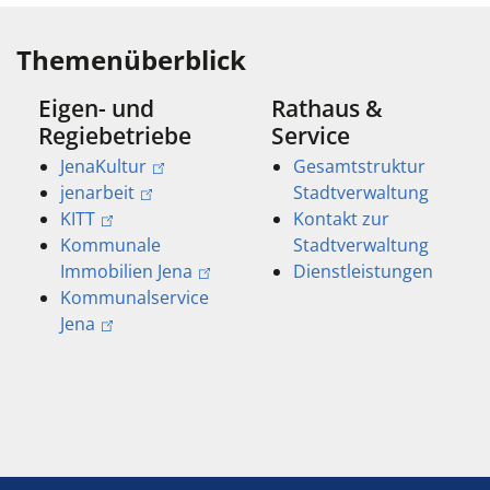
Themenüberblick
Eigen- und
Rathaus &
Regiebetriebe
Service
JenaKultur
Gesamtstruktur
jenarbeit
Stadtverwaltung
KITT
Kontakt zur
Kommunale
Stadtverwaltung
Immobilien Jena
Dienstleistungen
Kommunalservice
Jena