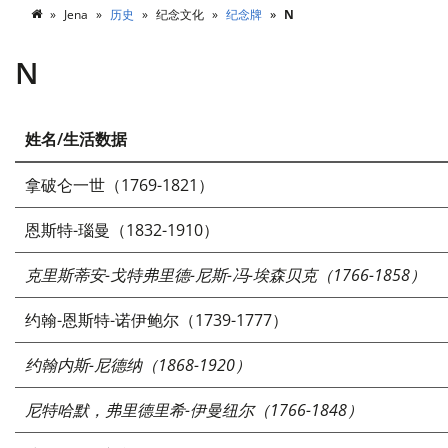
Jena
历史
纪念文化
纪念牌
N
N
姓名/生活数据
拿破仑一世（1769-1821）
恩斯特-瑙曼（1832-1910）
克里斯蒂安-戈特弗里德-尼斯-冯-埃森贝克（1766-1858）
约翰-恩斯特-诺伊鲍尔（1739-1777）
约翰内斯-尼德纳（1868-1920）
尼特哈默，弗里德里希-伊曼纽尔（1766-1848）