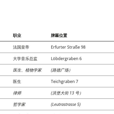
职业
牌匾位置
法国皇帝
Erfurter Straße 98
大学音乐总监
Löbdergraben 6
医生、植物学家
(路德广场）
医生
Teichgraben 7
律师
(洪堡大街 13 号）
哲学家
(Leutrastrasse 5)