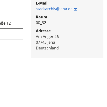
E-Mail
stadtarchiv@jena.de
Raum
00_32
raße 12
Adresse
Am Anger 26
07743
Jena
Deutschland