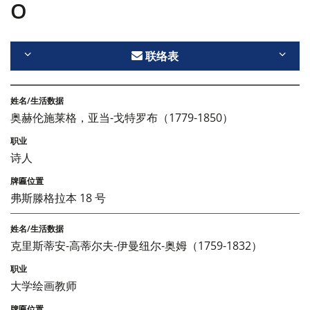
O
联络表
奥赫伦施莱格，亚当-戈特罗布（1779-1850）
诗人
弗斯滕格拉本 18 号
克里斯蒂安-高蒂尔夫-伊曼纽尔-奥姆（1759-1832）
大学绘画教师