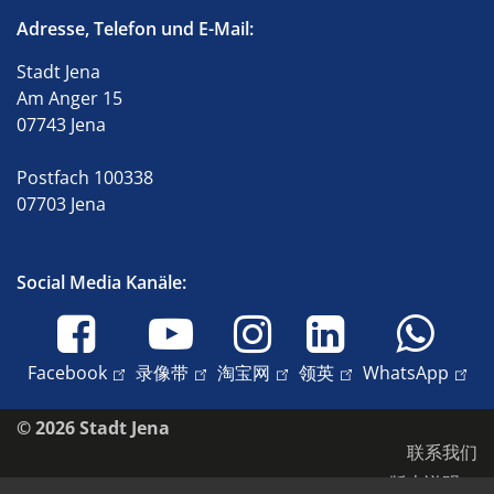
Adresse, Telefon und E-Mail:
Stadt Jena
Am Anger 15
07743 Jena
Postfach 100338
07703 Jena
Social Media Kanäle:
Facebook
录像带
淘宝网
领英
WhatsApp
© 2026 Stadt Jena
联系我们
版本说明